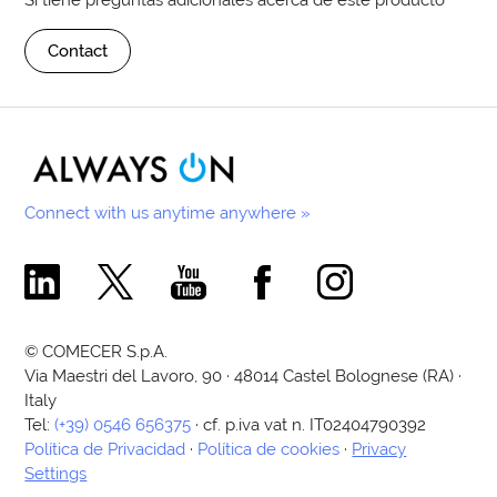
Contact
Connect with us anytime anywhere »
Comecer Linkedin Page
Comecer X Page
Comecer Youtube Channel
Comecer Facebook Page
Comecer Instagram Pa
© COMECER S.p.A.
Via Maestri del Lavoro, 90 · 48014 Castel Bolognese (RA) ·
Italy
Tel:
(+39) 0546 656375
· cf. p.iva vat n. IT02404790392
Política de Privacidad
·
Política de cookies
·
Privacy
Settings