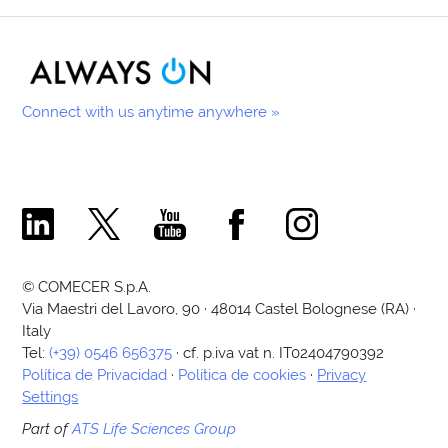
Connect with us anytime anywhere »
Comecer Linkedin Page
Comecer X Page
Comecer Youtube Channel
Comecer Facebook Page
Comecer Instagram Pa
© COMECER S.p.A.
Via Maestri del Lavoro, 90 · 48014 Castel Bolognese (RA) ·
Italy
Tel:
(+39) 0546 656375
· cf. p.iva vat n. IT02404790392
Política de Privacidad
·
Política de cookies
·
Privacy
Settings
Part of
ATS Life Sciences Group