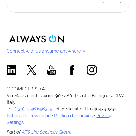
Connect with us anytime anywhere »
Comecer Linkedin Page
Comecer X Page
Comecer Youtube Channel
Comecer Facebook Page
Comecer Instagram Pa
© COMECER S.p.A.
Via Maestri del Lavoro, 90 · 48014 Castel Bolognese (RA) ·
Italy
Tel:
(+39) 0546 656375
· cf. p.iva vat n. IT02404790392
Política de Privacidad
·
Política de cookies
·
Privacy
Settings
Part of
ATS Life Sciences Group