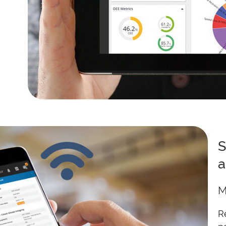
o
S
a
M
R