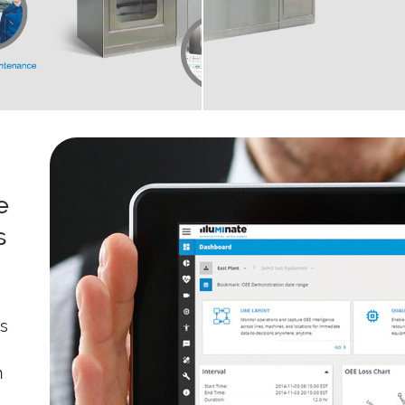
e
s
os
n