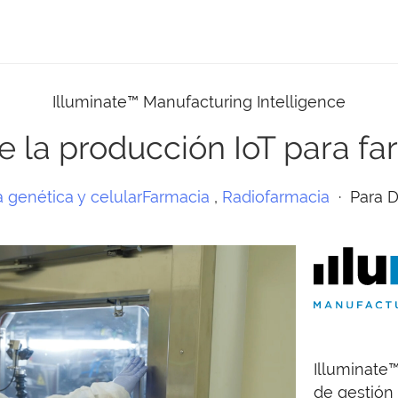
Illuminate™ Manufacturing Intelligence
e la producción IoT para fa
 genética y celular
Farmacia
,
Radiofarmacia
·
Para
D
Illuminate
de gestión 