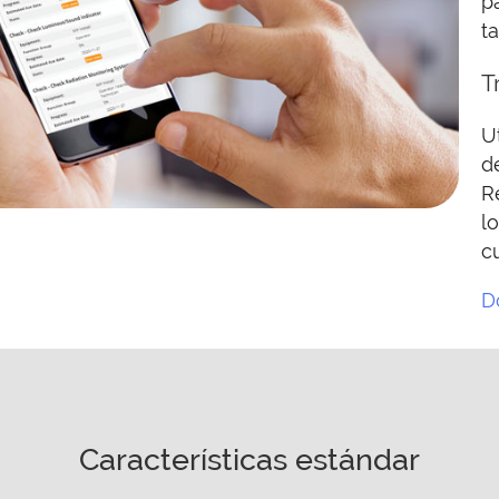
p
t
T
U
d
R
l
c
D
Características estándar