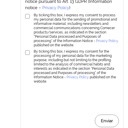
notice pursuant to Art. 13 GDPR (Information
notice –
Privacy Policy
)
By ticking this box, I express my consent to process
my personal data for the sending of promotional and
informative material, including newsletters and
commercial communications concerning Comecer
products/services, as indicated in the section
“Personal Data processed and Purposes of
processing” of the Information Notice -
Privacy Policy
published on the website.
By ticking this box, I express my consent for the
processing of my personal data for the marketing
purpose, including but not limiting to the profiling
limited to the analysis of commercial habits and
interests as indicated in the section “Personal Data
processed and Purposes of processing” of the
Information Notice -
Privacy Policy
published on the
website.
Enviar