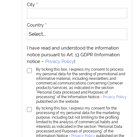
City
*
Country
*
I have read and understood the information
notice pursuant to Art. 13 GDPR (Information
notice –
Privacy Policy
)
By ticking this box, I express my consent to process
my personal data for the sending of promotional and
informative material, including newsletters and
commercial communications concerning Comecer
products/services, as indicated in the section
“Personal Data processed and Purposes of
processing” of the Information Notice -
Privacy Policy
published on the website.
By ticking this box, I express my consent for the
processing of my personal data for the marketing
purpose, including but not limiting to the profiling
limited to the analysis of commercial habits and
interests as indicated in the section “Personal Data
processed and Purposes of processing” of the
Information Notice -
Privacy Policy
published on the