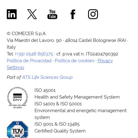
Comecer Linkedin Page
Comecer X Page
Comecer Youtube Channel
Comecer Facebook Page
Comecer Instagram Pa
© COMECER S.p.A.
Via Maestri del Lavoro, 90 · 48014 Castel Bolognese (RA) ·
Italy
Tel:
(+39) 0546 656375
· cf. p.iva vat n. IT02404790392
Política de Privacidad
·
Política de cookies
·
Privacy
Settings
Part of
ATS Life Sciences Group
ISO 45001
Health and Safety Management System
ISO 14001 & ISO 50001
Environmental and energetic management
system
ISO 9001 & ISO 13485
Certified Quality System