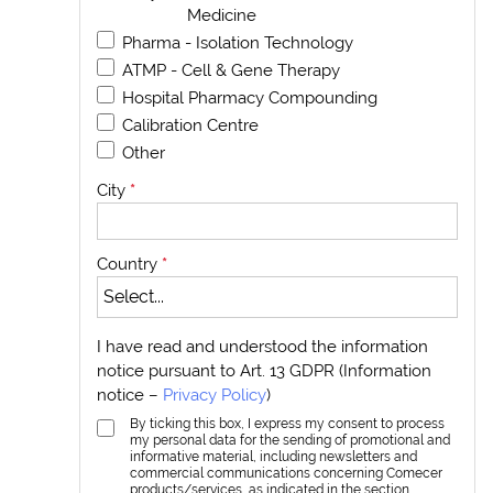
Medicine
Pharma - Isolation Technology
ATMP - Cell & Gene Therapy
Hospital Pharmacy Compounding
Calibration Centre
Other
City
*
Country
*
I have read and understood the information
notice pursuant to Art. 13 GDPR (Information
notice –
Privacy Policy
)
By ticking this box, I express my consent to process
my personal data for the sending of promotional and
informative material, including newsletters and
commercial communications concerning Comecer
products/services, as indicated in the section