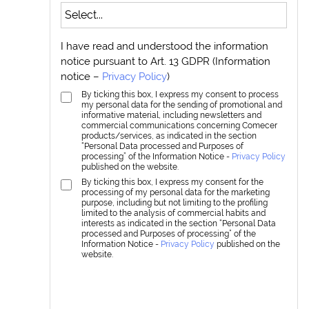
I have read and understood the information
notice pursuant to Art. 13 GDPR (Information
notice –
Privacy Policy
)
By ticking this box, I express my consent to process
my personal data for the sending of promotional and
informative material, including newsletters and
commercial communications concerning Comecer
products/services, as indicated in the section
“Personal Data processed and Purposes of
processing” of the Information Notice -
Privacy Policy
published on the website.
By ticking this box, I express my consent for the
processing of my personal data for the marketing
purpose, including but not limiting to the profiling
limited to the analysis of commercial habits and
interests as indicated in the section “Personal Data
processed and Purposes of processing” of the
Information Notice -
Privacy Policy
published on the
website.