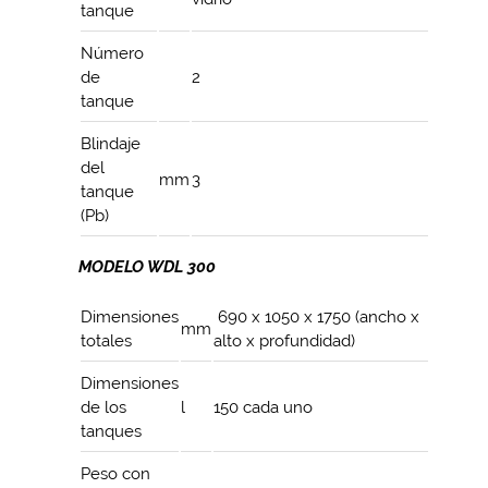
tanque
Número
de
2
tanque
Blindaje
del
mm
3
tanque
(Pb)
MODELO WDL 300
Dimensiones
690 x 1050 x 1750 (ancho x
mm
totales
alto x profundidad)
Dimensiones
de los
l
150 cada uno
tanques
Peso con