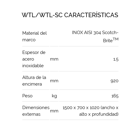
WTL/WTL-SC CARACTERÍSTICAS
INOX AISI 304 Scotch-
Material del
TM
marco
Brite
Espesor de
acero
mm
1,5
inoxidable
Altura de la
mm
920
encimera
Peso
kg
165
Dimensiones
1500 x 700 x 1020 (ancho x
mm
externas
alto x profundidad)