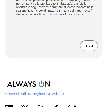
dei miei dati personali per la finalità di marketing, inclusa ma
non limitativa alla profilazione limitata all'analisi delle
abitudini e degli interessi commerciali come indicato nella
sezione “Dati Personali trattati e Finalità del trattamento ”
dell'Informativa -
Privacy Policy
pubblicata sul sito.
Invia
Connect with us anytime anywhere »
Comecer Linkedin Page
Comecer X Page
Comecer Youtube Channel
Comecer Facebook Page
Comecer Instagram Pa