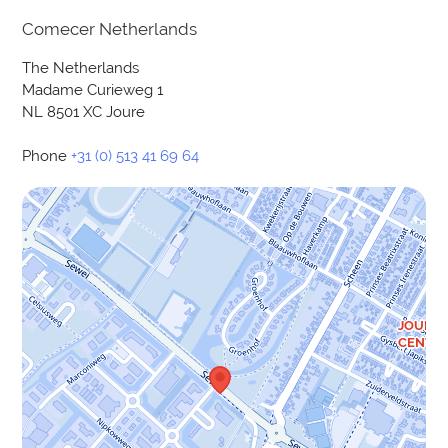
Comecer Netherlands
The Netherlands
Madame Curieweg 1
NL 8501 XC Joure
Phone
+31 (0) 513 41 69 64
JOURE, 
CENTRO