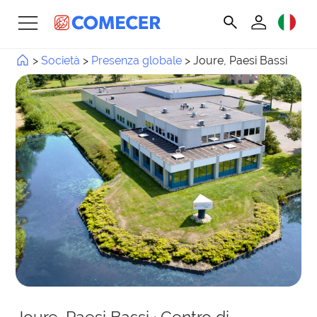
>
Società
>
Presenza globale
>
Joure, Paesi Bassi