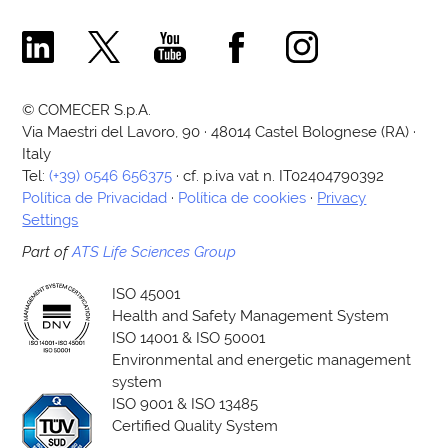
Comecer Linkedin Page
Comecer X Page
Comecer Youtube Channel
Comecer Facebook Page
Comecer Instagram Pa
© COMECER S.p.A.
Via Maestri del Lavoro, 90 · 48014 Castel Bolognese (RA) ·
Italy
Tel:
(+39) 0546 656375
· cf. p.iva vat n. IT02404790392
Política de Privacidad
·
Política de cookies
·
Privacy
Settings
Part of
ATS Life Sciences Group
ISO 45001
Health and Safety Management System
ISO 14001 & ISO 50001
Environmental and energetic management
system
ISO 9001 & ISO 13485
Certified Quality System