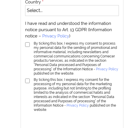
Country
*
I have read and understood the information
notice pursuant to Art. 13 GDPR (Information
notice –
Privacy Policy
)
By ticking this box, I express my consent to process
my personal data for the sending of promotional and
informative material, including newsletters and
commercial communications concerning Comecer
products/services, as indicated in the section
“Personal Data processed and Purposes of
processing” of the Information Notice -
Privacy Policy
published on the website.
By ticking this box, I express my consent for the
processing of my personal data for the marketing
purpose, including but not limiting to the profiling
limited to the analysis of commercial habits and
interests as indicated in the section “Personal Data
processed and Purposes of processing” of the
Information Notice -
Privacy Policy
published on the
website.