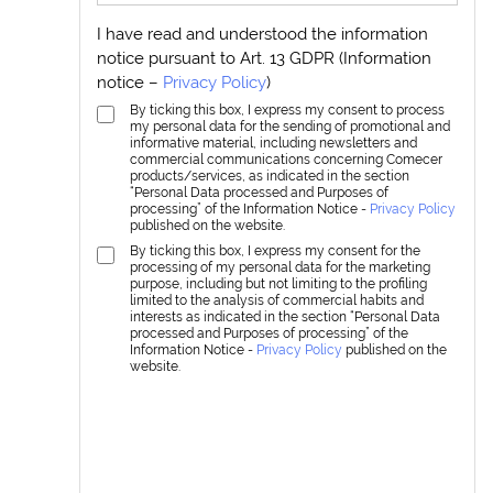
I have read and understood the information
notice pursuant to Art. 13 GDPR (Information
notice –
Privacy Policy
)
By ticking this box, I express my consent to process
my personal data for the sending of promotional and
informative material, including newsletters and
commercial communications concerning Comecer
products/services, as indicated in the section
“Personal Data processed and Purposes of
processing” of the Information Notice -
Privacy Policy
published on the website.
By ticking this box, I express my consent for the
processing of my personal data for the marketing
purpose, including but not limiting to the profiling
limited to the analysis of commercial habits and
interests as indicated in the section “Personal Data
processed and Purposes of processing” of the
Information Notice -
Privacy Policy
published on the
website.