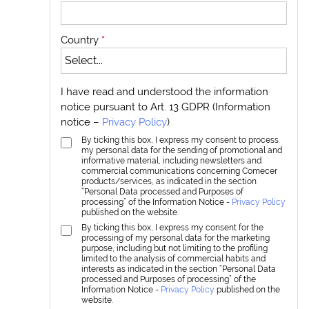
Country
*
I have read and understood the information
notice pursuant to Art. 13 GDPR (Information
notice –
Privacy Policy
)
By ticking this box, I express my consent to process
my personal data for the sending of promotional and
informative material, including newsletters and
commercial communications concerning Comecer
products/services, as indicated in the section
“Personal Data processed and Purposes of
processing” of the Information Notice -
Privacy Policy
published on the website.
By ticking this box, I express my consent for the
processing of my personal data for the marketing
purpose, including but not limiting to the profiling
limited to the analysis of commercial habits and
interests as indicated in the section “Personal Data
processed and Purposes of processing” of the
Information Notice -
Privacy Policy
published on the
website.