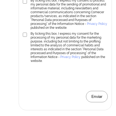
By ticking this box, I express my consent to process
my personal data for the sending of promotional and
informative material, including newsletters and
commercial communications concerning Comecer
products/services, as indicated in the section
“Personal Data processed and Purposes of
processing” of the Information Notice -
Privacy Policy
published on the website.
By ticking this box, I express my consent for the
processing of my personal data for the marketing
purpose, including but not limiting to the profiling
limited to the analysis of commercial habits and
interests as indicated in the section “Personal Data
processed and Purposes of processing” of the
Information Notice -
Privacy Policy
published on the
website.
Enviar