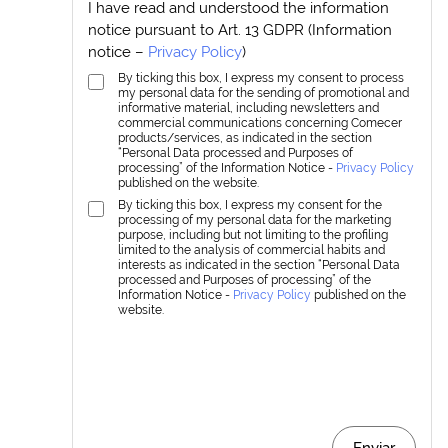
I have read and understood the information
notice pursuant to Art. 13 GDPR (Information
notice –
Privacy Policy
)
By ticking this box, I express my consent to process
my personal data for the sending of promotional and
informative material, including newsletters and
commercial communications concerning Comecer
products/services, as indicated in the section
“Personal Data processed and Purposes of
processing” of the Information Notice -
Privacy Policy
published on the website.
By ticking this box, I express my consent for the
processing of my personal data for the marketing
purpose, including but not limiting to the profiling
limited to the analysis of commercial habits and
interests as indicated in the section “Personal Data
processed and Purposes of processing” of the
Information Notice -
Privacy Policy
published on the
website.
Enviar