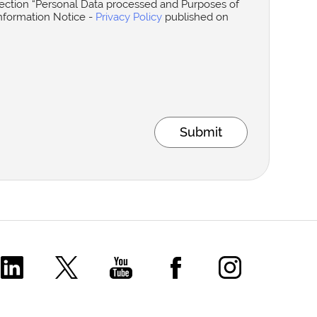
 section “Personal Data processed and Purposes of
Information Notice -
Privacy Policy
published on
Submit
Comecer Linkedin Page
Comecer X Page
Comecer Youtube Channel
Comecer Facebook P
Comecer Ins