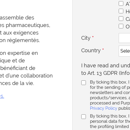
A
H
 rassemble des
C
ies pharmaceutiques,
O
t aux exigences
City
*
ion réglementés.
Country
*
son expertise en
ique et de
I have read and und
bénéficiant de
to Art. 13 GDPR (Inf
et d’une collaboration
By ticking this box
nces de la vie.
for the sending of p
newsletters and c
s.
products/services, a
processed and Purpo
Privacy Policy
publis
By ticking this box,
personal data for th
the profiling limite