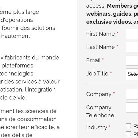
access.
Members ge
tème plus large
webinars, guides, p
 d'opérations
exclusive videos, 
à fournir des solutions
First Name
*
é hautement
Last Name
*
aux fabricants du monde
Email
*
s plateformes
 technologies
Job Title
*
r des services à valeur
isation, l'intégration
Company
*
cle de vie.
Company
ment les sciences de
Telephone
s biens de consommation
R
liorer leur efficacité, à
Industry
*
P
r des défis de