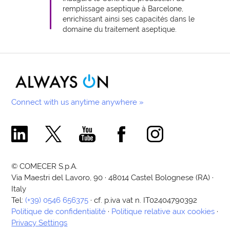
remplissage aseptique à Barcelone,
enrichissant ainsi ses capacités dans le
domaine du traitement aseptique.
Connect with us anytime anywhere »
Comecer Linkedin Page
Comecer X Page
Comecer Youtube Channel
Comecer Facebook Page
Comecer Instagram Pa
© COMECER S.p.A.
Via Maestri del Lavoro, 90 · 48014 Castel Bolognese (RA) ·
Italy
Tel:
(+39) 0546 656375
· cf. p.iva vat n. IT02404790392
Politique de confidentialité
·
Politique relative aux cookies
·
Privacy Settings