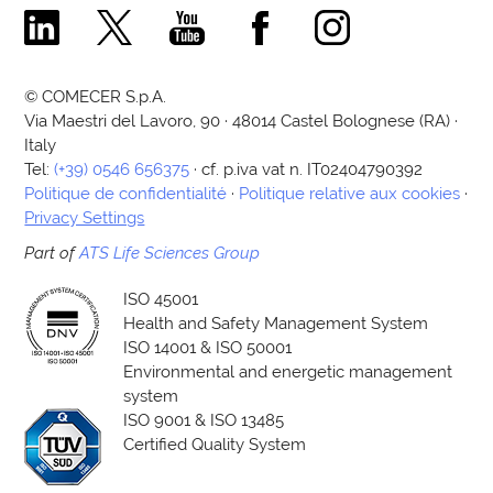
Comecer Linkedin Page
Comecer X Page
Comecer Youtube Channel
Comecer Facebook Page
Comecer Instagram Pa
© COMECER S.p.A.
Via Maestri del Lavoro, 90 · 48014 Castel Bolognese (RA) ·
Italy
Tel:
(+39) 0546 656375
· cf. p.iva vat n. IT02404790392
Politique de confidentialité
·
Politique relative aux cookies
·
Privacy Settings
Part of
ATS Life Sciences Group
ISO 45001
Health and Safety Management System
ISO 14001 & ISO 50001
Environmental and energetic management
system
ISO 9001 & ISO 13485
Certified Quality System