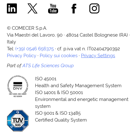
Comecer Linkedin Page
Comecer X Page
Comecer Youtube Channel
Comecer Facebook Page
Comecer Instagram Pa
© COMECER S.p.A.
Via Maestri del Lavoro, 90 · 48014 Castel Bolognese (RA) ·
Italy
Tel:
(+39) 0546 656375
· cf. p.iva vat n. IT02404790392
Privacy Policy
·
Policy sui cookies
·
Privacy Settings
Part of
ATS Life Sciences Group
ISO 45001
Health and Safety Management System
ISO 14001 & ISO 50001
Environmental and energetic management
system
ISO 9001 & ISO 13485
Certified Quality System