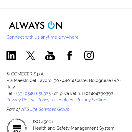
Connect with us anytime anywhere »
Comecer Linkedin Page
Comecer X Page
Comecer Youtube Channel
Comecer Facebook Page
Comecer Instagram Pa
© COMECER S.p.A.
Via Maestri del Lavoro, 90 · 48014 Castel Bolognese (RA) ·
Italy
Tel:
(+39) 0546 656375
· cf. p.iva vat n. IT02404790392
Privacy Policy
·
Policy sui cookies
·
Privacy Settings
Part of
ATS Life Sciences Group
ISO 45001
Health and Safety Management System