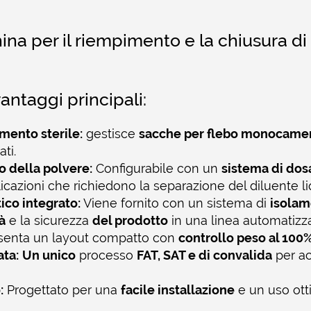
na per il riempimento e la chiusura di s
vantaggi principali:
imento sterile:
gestisce
sacche per flebo monocamer
ti.
o della polvere:
Configurabile con un
sistema di dos
licazioni che richiedono la separazione del diluente liq
co integrato:
Viene fornito con un sistema di
isolam
à
e la sicurezza
del prodotto
in una linea automatizza
senta un layout compatto con
controllo peso al 100
ata:
Un unico
processo
FAT, SAT e di convalida
per ac
:
Progettato per una
facile installazione
e un uso ott