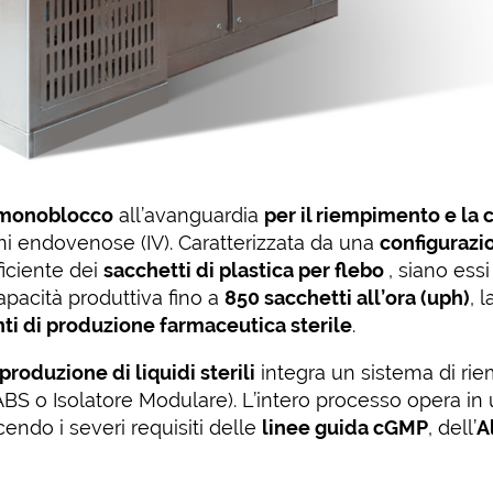
monoblocco
all’avanguardia
per il riempimento e la 
ni endovenose (IV). Caratterizzata da una
configurazi
ficiente dei
sacchetti di plastica per flebo
, siano ess
apacità produttiva fino a
850 sacchetti all’ora (uph)
, 
ti di produzione farmaceutica sterile
.
 produzione di liquidi sterili
integra un sistema di r
BS o Isolatore Modulare). L’intero processo opera in
endo i severi requisiti delle
linee guida cGMP
, dell’
A