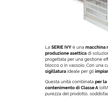
La
SERIE IVY
è una
macchina 
produzione asettica
di soluzio
progettata per una gestione ef
blocco o in vassoio. Con una c
sigillatura
ideale per gli
impian
Questa unità combinata
per la
contenimento di Classe A
(oRA
purezza del prodotto, soddisfac