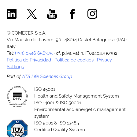
Comecer Linkedin Page
Comecer X Page
Comecer Youtube Channel
Comecer Facebook Page
Comecer Instagram Pa
© COMECER S.p.A.
Via Maestri del Lavoro, 90 · 48014 Castel Bolognese (RA) ·
Italy
Tel:
(+39) 0546 656375
· cf. p.iva vat n. IT02404790392
Política de Privacidad
·
Política de cookies
·
Privacy
Settings
Part of
ATS Life Sciences Group
ISO 45001
Health and Safety Management System
ISO 14001 & ISO 50001
Environmental and energetic management
system
ISO 9001 & ISO 13485
Certified Quality System