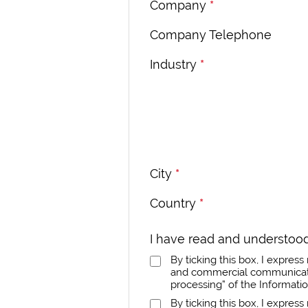
Company
*
Company Telephone
Industry
*
City
*
Country
*
I have read and understood
By ticking this box, I expre
and commercial communicatio
processing” of the Informati
By ticking this box, I expres