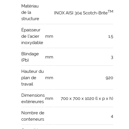
Matériau
TM
de la
INOX AISI 304 Scotch-Brite
structure
Épaisseur
de l’acier
mm
1,5
inoxydable
Blindage
mm
3
(Pb)
Hauteur du
plan de
mm
920
travail
Dimensions
mm
700 x 700 x 1020 (l x p x h)
extérieures
Nombre de
4
conteneurs