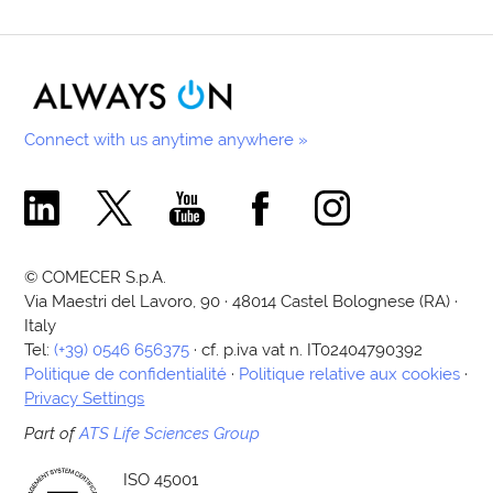
Connect with us anytime anywhere »
Comecer Linkedin Page
Comecer X Page
Comecer Youtube Channel
Comecer Facebook Page
Comecer Instagram Pa
© COMECER S.p.A.
Via Maestri del Lavoro, 90 · 48014 Castel Bolognese (RA) ·
Italy
Tel:
(+39) 0546 656375
· cf. p.iva vat n. IT02404790392
Politique de confidentialité
·
Politique relative aux cookies
·
Privacy Settings
Part of
ATS Life Sciences Group
ISO 45001