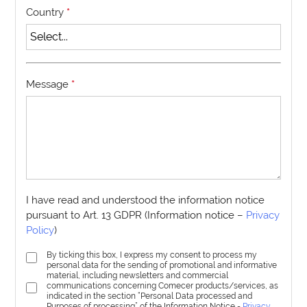
Country
*
Message
*
I have read and understood the information notice
pursuant to Art. 13 GDPR (Information notice –
Privacy
Policy
)
By ticking this box, I express my consent to process my
personal data for the sending of promotional and informative
material, including newsletters and commercial
communications concerning Comecer products/services, as
indicated in the section “Personal Data processed and
Purposes of processing” of the Information Notice -
Privacy