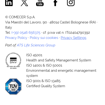
Comecer Linkedin Page
Comecer X Page
Comecer Youtube Channel
Comecer Facebook Page
Comecer Instagram Pa
© COMECER S.p.A.
Via Maestri del Lavoro, 90 · 48014 Castel Bolognese (RA) ·
Italy
Tel:
(+39) 0546 656375
· cf. p.iva vat n. IT02404790392
Privacy Policy
·
Policy sui cookies
·
Privacy Settings
Part of
ATS Life Sciences Group
ISO 45001
Health and Safety Management System
ISO 14001 & ISO 50001
Environmental and energetic management
system
ISO 9001 & ISO 13485
Certified Quality System