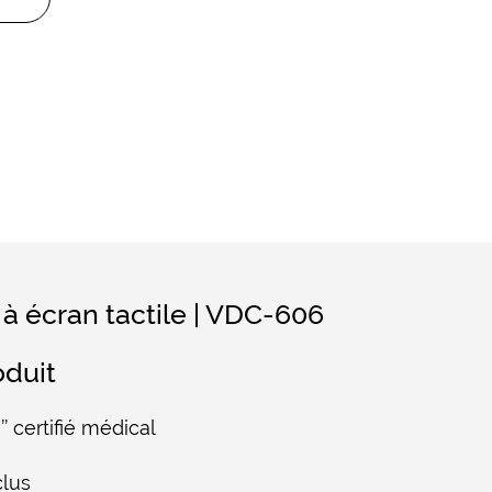
 à écran tactile | VDC-606
oduit
’’ certifié médical
clus