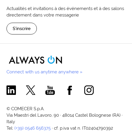
Actualités et invitations à des événements et à des salons
directement dans votre messagerie
S'inscrire
Connect with us anytime anywhere »
Comecer Linkedin Page
Comecer X Page
Comecer Youtube Channel
Comecer Facebook Page
Comecer Instagram Pa
© COMECER S.p.A.
Via Maestri del Lavoro, 90 · 48014 Castel Bolognese (RA) ·
Italy
Tel:
(+39) 0546 656375
· cf. p.iva vat n. IT02404790392