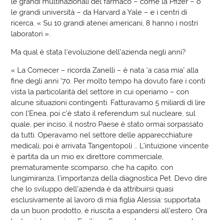
le grandi multinazionali del farmaco – come la Pfizer – o
le grandi università – da Harvard a Yale – e i centri di
ricerca. « Su 10 grandi atenei americani, 8 hanno i nostri
laboratori ».
Ma qual è stata l’evoluzione dell’azienda negli anni?
« La Comecer – ricorda Zanelli – è nata ‘a casa mia’ alla
fine degli anni ’70. Per molto tempo ha dovuto fare i conti
vista la particolarità del settore in cui operiamo – con
alcune situazioni contingenti. Fatturavamo 5 miliardi di lire
con l’Enea, poi c’è stato il referendum sul nucleare, sul
quale, per inciso, il nostro Paese è stato ormai sorpassato
da tutti. Operavamo nel settore delle apparecchiature
medicali, poi è arrivata Tangentopoli … L’intuizione vincente
è partita da un mio ex direttore commerciale,
prematuramente scomparso, che ha capito, con
lungimiranza, l’importanza della diagnostica Pet. Devo dire
che lo sviluppo dell’azienda è da attribuirsi quasi
esclusivamente al lavoro di mia figlia Alessia: supportata
da un buon prodotto, è riuscita a espandersi all’estero. Ora