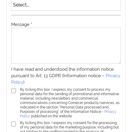
Message
*
I have read and understood the information notice
pursuant to Art. 13 GDPR (Information notice –
Privacy
Policy
)
By ticking this box, I express my consent to process my
personal data for the sending of promotional and informative
material, including newsletters and commercial
communications concerning Comecer products/services, as
indicated in the section “Personal Data processed and
Purposes of processing” of the Information Notice -
Privacy
Policy
published on the website.
By ticking this box, I express my consent for the processing
of my personal data for the marketing purpose, including but
not limiting to the profiling limited to the analysis of