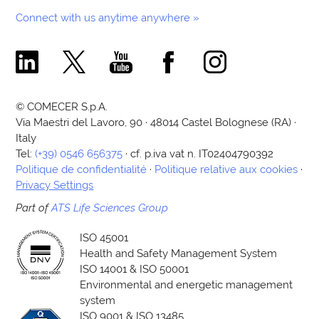
Connect with us anytime anywhere »
Comecer Linkedin Page
Comecer X Page
Comecer Youtube Channel
Comecer Facebook Page
Comecer Instagram Pa
© COMECER S.p.A.
Via Maestri del Lavoro, 90 · 48014 Castel Bolognese (RA) ·
Italy
Tel:
(+39) 0546 656375
· cf. p.iva vat n. IT02404790392
Politique de confidentialité
·
Politique relative aux cookies
·
Privacy Settings
Part of
ATS Life Sciences Group
ISO 45001
Health and Safety Management System
ISO 14001 & ISO 50001
Environmental and energetic management
system
ISO 9001 & ISO 13485