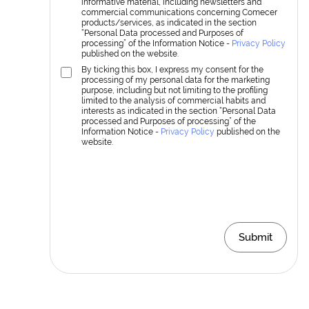
informative material, including newsletters and
commercial communications concerning Comecer
products/services, as indicated in the section
“Personal Data processed and Purposes of
processing” of the Information Notice -
Privacy Policy
published on the website.
By ticking this box, I express my consent for the
processing of my personal data for the marketing
purpose, including but not limiting to the profiling
limited to the analysis of commercial habits and
interests as indicated in the section “Personal Data
processed and Purposes of processing” of the
Information Notice -
Privacy Policy
published on the
website.
Submit