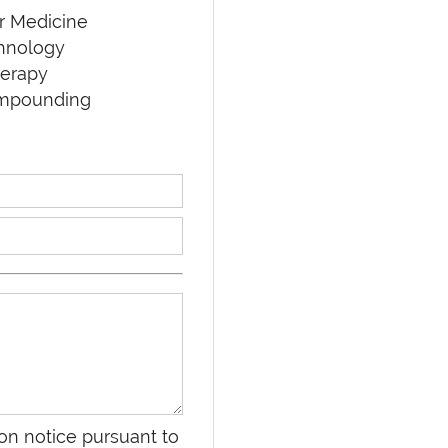
r Medicine
chnology
herapy
ompounding
on notice pursuant to