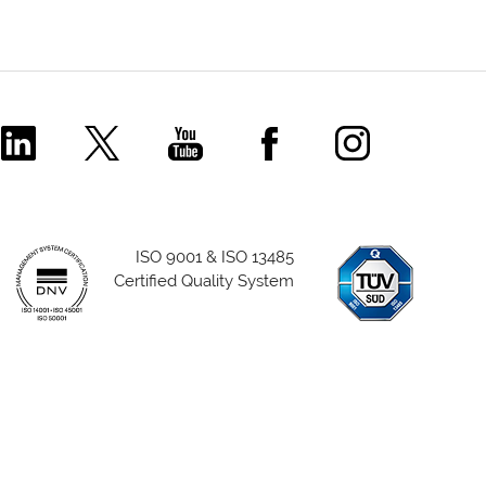
Comecer Linkedin Page
Comecer X Page
Comecer Youtube Channel
Comecer Facebook P
Comecer Ins
ISO 9001 & ISO 13485
Certified Quality System