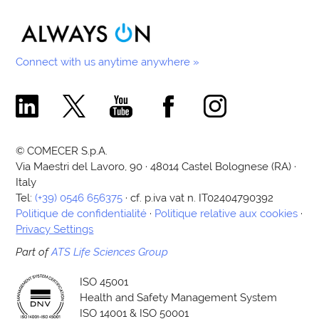
Connect with us anytime anywhere »
Comecer Linkedin Page
Comecer X Page
Comecer Youtube Channel
Comecer Facebook Page
Comecer Instagram Pa
© COMECER S.p.A.
Via Maestri del Lavoro, 90 · 48014 Castel Bolognese (RA) ·
Italy
Tel:
(+39) 0546 656375
· cf. p.iva vat n. IT02404790392
Politique de confidentialité
·
Politique relative aux cookies
·
Privacy Settings
Part of
ATS Life Sciences Group
ISO 45001
Health and Safety Management System
ISO 14001 & ISO 50001