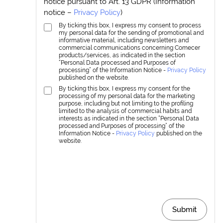
notice pursuant to Art. 13 GDPR (Information
notice –
Privacy Policy
)
By ticking this box, I express my consent to process
my personal data for the sending of promotional and
informative material, including newsletters and
commercial communications concerning Comecer
products/services, as indicated in the section
“Personal Data processed and Purposes of
processing” of the Information Notice -
Privacy Policy
published on the website.
By ticking this box, I express my consent for the
processing of my personal data for the marketing
purpose, including but not limiting to the profiling
limited to the analysis of commercial habits and
interests as indicated in the section “Personal Data
processed and Purposes of processing” of the
Information Notice -
Privacy Policy
published on the
website.
Submit