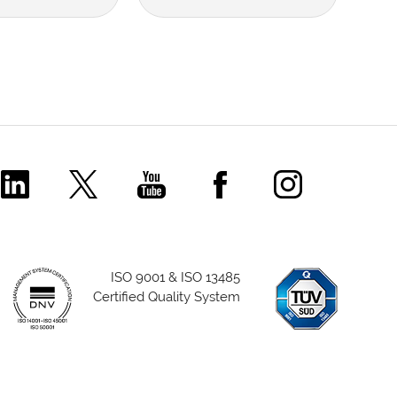
Comecer Linkedin Page
Comecer X Page
Comecer Youtube Channel
Comecer Facebook P
Comecer Ins
ISO 9001 & ISO 13485
Certified Quality System