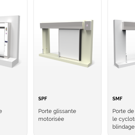
SPF
SMF
e
Porte glissante
Porte de
motorisée
le cyclot
blindag