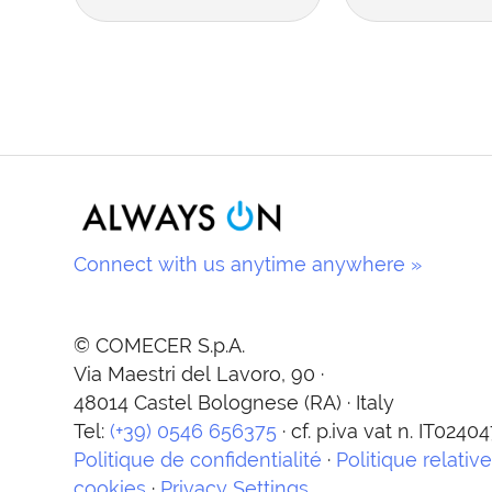
Connect with us anytime anywhere »
© COMECER S.p.A.
Via Maestri del Lavoro, 90 ·
48014 Castel Bolognese (RA) · Italy
Tel:
(+39) 0546 656375
· cf. p.iva vat n. IT024
Politique de confidentialité
·
Politique relativ
cookies
·
Privacy Settings