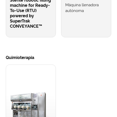
Sterile robotic filling
Máquina llenadora
machine for Ready-
To-Use (RTU)
autónoma
powered by
SuperTrak
CONVEYANCE™
Quimioterapia